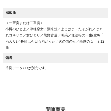
掲載曲
＜一斉奏または二重奏＞
小樽のひとよ／津軽恋女／潮来笠／よこはま・たそがれ／はぐ
れコキリコ／女ひとり／熊野古道／喝采／無法松の一生(度胸千
両入り)／長崎は今日も雨だった／火の国の女／薩摩の女 全12
曲
備考
準拠データCDは別売です。
関連商品