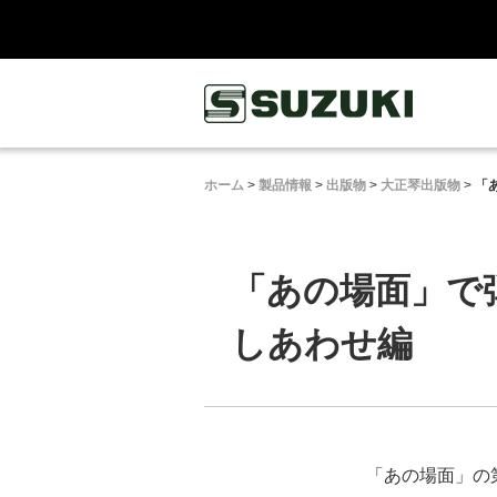
鈴木楽器製作所
ホーム
>
製品情報
>
出版物
>
大正琴出版物
>
「
「あの場面」で
しあわせ編
「あの場面」の