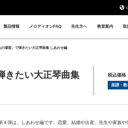
G
製品情報
メロディオンFAQ
先生方へ
教室案内
取
あの場面」で弾きたい大正琴曲集 しあわせ編
弾きたい大正琴曲集
税込価格 ￥
楽譜・教
第４弾は、しあわせ編です。恋愛、結婚や出産、先生や家族や