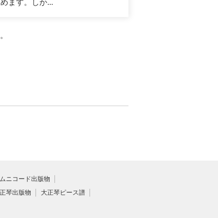
ます。しか...
。
ムニコード出版物
正琴出版物
大正琴ピース譜