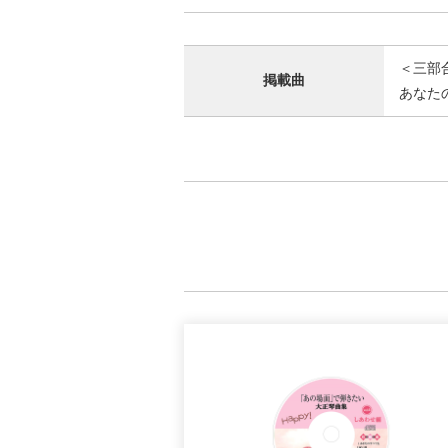
＜三部
掲載曲
あなた