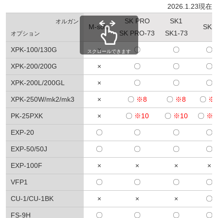
2026.1.23現在
SK PRO
SK1
オルガン
M-solo
SK2
SK PRO-73
SK1-73
オプション
XPK-100/130G
×
〇
〇
〇
スクロールできます
XPK-200/200G
×
〇
〇
〇
XPK-200L/200GL
×
〇
〇
〇
XPK-250W/mk2/mk3
×
〇
※8
〇
※8
〇
※
PK-25PXK
×
〇
※10
〇
※10
〇
※1
EXP-20
〇
〇
〇
〇
EXP-50/50J
〇
〇
〇
〇
EXP-100F
×
×
×
×
VFP1
〇
〇
〇
〇
CU-1/CU-1BK
×
×
×
〇
FS-9H
〇
〇
〇
〇