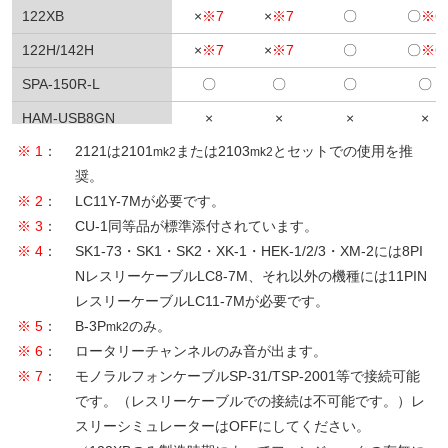
122XB
×
※7
×
※7
〇
〇
※6
122H/142H
×
※7
×
※7
〇
〇
※6
SPA-150R-L
〇
〇
〇
〇
HAM-USB8GN
×
×
×
×
※ 1
：
2121は2101
または2103
とセットでの使用を推
mk2
mk2
奨。
※ 2
：
LC11Y-7Mが必要です。
※ 3
：
CU-1同等品が標準添付されています。
※ 4
：
SK1-73・SK1・SK2・XK-1・HEK-1/2/3・XM-2には8PI
NレスリーケーブルLC8-7M、それ以外の機種には11PIN
レスリーケーブルLC11-7Mが必要です。
※ 5
：
B-3P
のみ。
mk2
※ 6
：
ロータリーチャンネルのみ音が出ます。
※ 7
：
モノラルフォンケーブルSP-31/TSP-2001等で接続可能
です。（レスリーケーブルでの接続は不可能です。）レ
スリーシミュレーターはOFFにしてください。