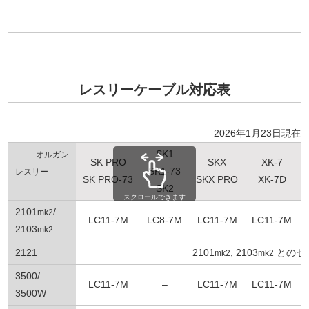
レスリーケーブル対応表
2026年1月23日現在
SK1
オルガン
SK PRO
SKX
XK-7
SK1-73
レスリー
SK PRO-73
SKX PRO
XK-7D
SK2
スクロールできます
2101
/
mk2
LC11-7M
LC8-7M
LC11-7M
LC11-7M
2103
mk2
2121
2101
, 2103
とのセ
mk2
mk2
3500/
LC11-7M
–
LC11-7M
LC11-7M
3500W