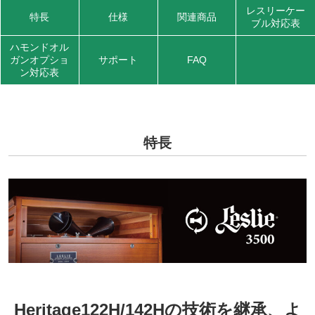
レスリーケー
特長
仕様
関連商品
ブル対応表
ハモンドオル
ガンオプショ
サポート
FAQ
ン対応表
特長
Heritage122H/142Hの技術を継承、よ