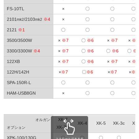
FS-10TL
×
〇
〇
〇
2101
/2103
※4
×
〇
〇
〇
mk2
mk2
2121
※1
〇
〇
〇
〇
3500/3500W
×
※7
〇
※6
×
※7
×
※7
3300/3300W
※4
×
※7
〇
※6
〇
※6
〇
※
122XB
×
※7
〇
※6
×
※7
×
※7
122H/142H
×
※7
〇
※6
×
※7
×
※7
SPA-150R-L
〇
〇
〇
〇
HAM-USB8GN
×
〇
〇
〇
XK-7
オルガン
XK-4
XK-5
XK-3c
XK
XK-7D
オプション
XPK-100/130G
〇
〇
〇
〇
スクロールできます