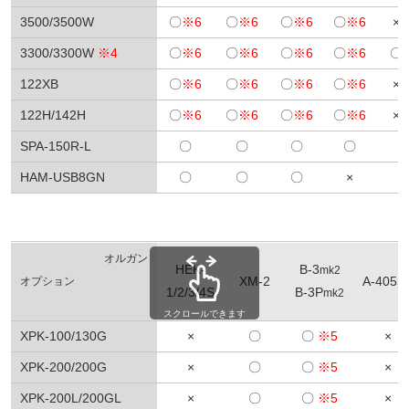
3500/3500W
〇
※6
〇
※6
〇
※6
〇
※6
×
3300/3300W
※4
〇
※6
〇
※6
〇
※6
〇
※6
〇
122XB
〇
※6
〇
※6
〇
※6
〇
※6
×
122H/142H
〇
※6
〇
※6
〇
※6
〇
※6
×
SPA-150R-L
〇
〇
〇
〇
HAM-USB8GN
〇
〇
〇
×
オルガン
HEK-
B-3
mk2
XM-2
A-405S
オプション
1/2/3/4S
B-3P
mk2
スクロールできます
XPK-100/130G
×
〇
〇
※5
×
XPK-200/200G
×
〇
〇
※5
×
XPK-200L/200GL
×
〇
〇
※5
×