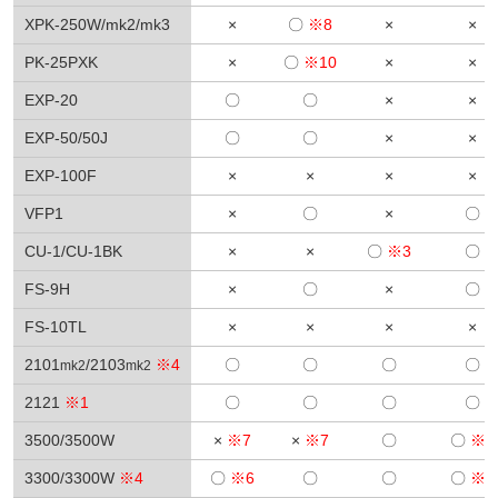
XPK-250W/mk2/mk3
×
〇
※8
×
×
PK-25PXK
×
〇
※10
×
×
EXP-20
〇
〇
×
×
EXP-50/50J
〇
〇
×
×
EXP-100F
×
×
×
×
VFP1
×
〇
×
〇
CU-1/CU-1BK
×
×
〇
※3
〇
FS-9H
×
〇
×
〇
FS-10TL
×
×
×
×
2101
/2103
※4
〇
〇
〇
〇
mk2
mk2
2121
※1
〇
〇
〇
〇
3500/3500W
×
※7
×
※7
〇
〇
※6
3300/3300W
※4
〇
※6
〇
〇
〇
※6