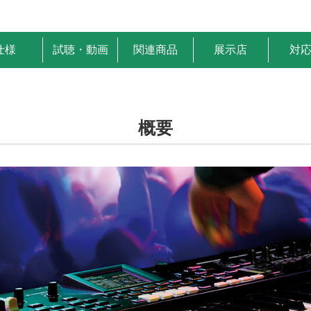
仕様
試聴・動画
関連商品
展示店
対
概要