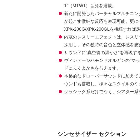
1”（MTW1）音源を搭載。
新たに開発したバーチャルマルチコン
が起こす微細な反応も表現可能。更にベロ
XPK-200G/XPK-200GLを接
内蔵のレスリーエフェクトは、レスリ
採用し、その独特の音色と立体感を忠
サウンドに“真空管の温かさ”を再現
ヴィンテージハモンドオルガンの“マ
ドにふくよかさを与えます。
本格的なドローバーサウンドに加えて
ウンドも搭載し、様々なスタイルのミ
クラシック系だけでなく、シアター系
シンセサイザー セクション