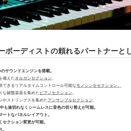
ーボーディストの頼れるパートナーと
つのサウンドエンジンを搭載。
を備えた
オルガンセクション
。
映できるリアルタイムコントロール可能な
モノシンセセクション。
々な鍵盤楽器を集めた
ピアノセクション
。
ンやストリングスを集めた
アンサンブルセクション
。
奏中も途切れなくシームレスに音色の切り替えが可能。
マートなパネルレイアウト。
くセクション変更が可能。
ス。