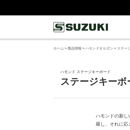
鈴木楽器製作所
ホーム
>
製品情報
>
ハモンドオルガン
>
ステー
ハモンド ステージキーボード
ステージキーボード
ハモンドの新し
羅し、それに応