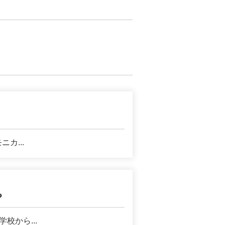
カ...
？
から...