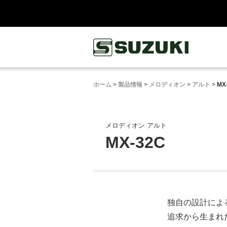
鈴木楽器製作所
ホーム
>
製品情報
>
メロディオン
>
アルト
>
MX
メロディオン アルト
MX-32C
独自の設計によ
追求から生まれ