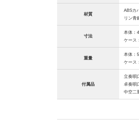
ABSカ
材質
リン青
本体：42
寸法
ケース：
本体：5
重量
ケース：
立奏唄口(
付属品
卓奏唄口(
中空二重