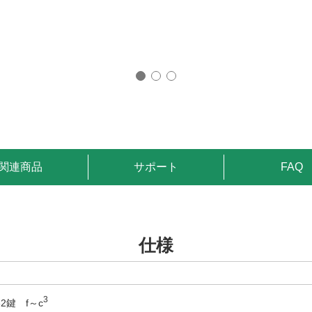
関連商品
サポート
FAQ
仕様
3
2鍵 f～c