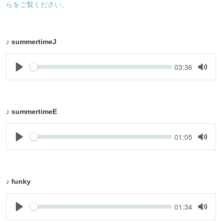
らをご覧ください。
♪ summertimeJ
Seek
Current
03:36
time
Play
Toggle
Mute
♪ summertimeE
Seek
Current
01:05
time
Play
Toggle
Mute
♪ funky
Seek
Current
01:34
time
Play
Toggle