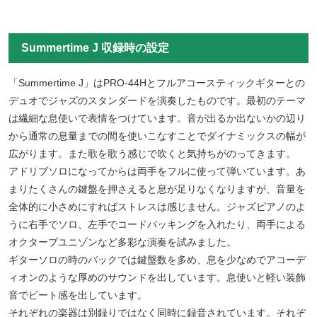
Summertime J 収録時の設定
「Summertime J」はPRO-44Hとフルアコースティックギターとの
デュオでジャズのスタンダードを演奏したものです。最初のテーマ
は繊細な息使いで表情をつけています。音が出るか出ないかの辺り
から通常の息量までの間を使いこなすことでダイナミックスの幅が
広がります。また歌を歌う感じで吹くと気持ちがのってきます。
アドリブソロになってからは両手をフルに使って弾いています。あ
まりたくさんの鍵盤を押さえると息が足りなくなりますが、音量を
全体的に小さめにすればストレスは感じません。ジャズピアノのよ
うに右手でソロ、左手でコードバッキングを入れたり、両手による
オクターブユニゾンなど多彩な演奏を試みました。
ギターソロの時のバックでは鍵盤数を多め、息を少なめでアコーデ
ィオンのような厚めのサウンドを出しています。息使いと軽い装飾
音でビート感を出しています。
それぞれの楽器は別録りではなく同時に録音されています。それぞ