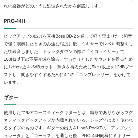
れの楽器がどのように処理されたかを解説します。
PRO-44H
ピックアップの出力を直接Boss BD-2を通して軽く歪ませた（和音
で強く演奏したときのみ歪む程度）後、ミキサーでレベル調整をし
た後録音しました。トラックダウンの際に「イコライザー」で
100Hz以下の不要帯域を除去、すっきりとしたサウンドを得るため
に1kHz付近を-6dBカット、輝きを得るために5kHz以上を12dBブー
ストし、聞きやすくするために4:1の「コンプレッサー」をかけて
います。
ギター
使用したフルアコースティックギターとは、箱形でありながらマグ
ネティックピックアップが内蔵されている、ジャズではよく使われ
るタイプのものです。ギターの出力をLine6 PodXTの「アンプシミ
ュレータ」と「コーラス」を通した後、PRO-44H同様にミキサー